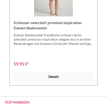
Schiesser selected! premium inspiration
Damen Bademantel
Damen Bademantel Trendfarbe schwarz Serie:
selected! premium inspiration elegant durch breiten
Reverskragen mit breitem Gürtel der Mantel verfügt
über ein zusätzliches Innen-Bindeband praktische
Eingrifftaschen und Schlaufe zum Aufhängen hoher
Tragekomfort durch angenehme und elastische
Materialien (Single-Jersey-Qualität) Material: 95%
59,95 €*
Modal, 5% Elastan
Details
TOP MARKEN