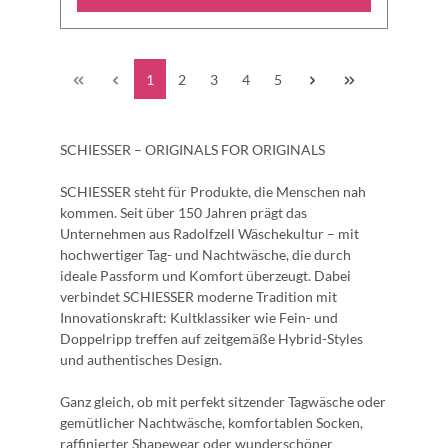
1
2
3
4
5
SCHIESSER – ORIGINALS FOR ORIGINALS
SCHIESSER steht für Produkte, die Menschen nah
kommen. Seit über 150 Jahren prägt das
Unternehmen aus Radolfzell Wäschekultur – mit
hochwertiger Tag- und Nachtwäsche, die durch
ideale Passform und Komfort überzeugt. Dabei
verbindet SCHIESSER moderne Tradition mit
Innovationskraft: Kultklassiker wie Fein- und
Doppelripp treffen auf zeitgemäße Hybrid-Styles
und authentisches Design.
Ganz gleich, ob mit perfekt sitzender Tagwäsche oder
gemütlicher Nachtwäsche, komfortablen Socken,
raffinierter Shapewear oder wunderschöner