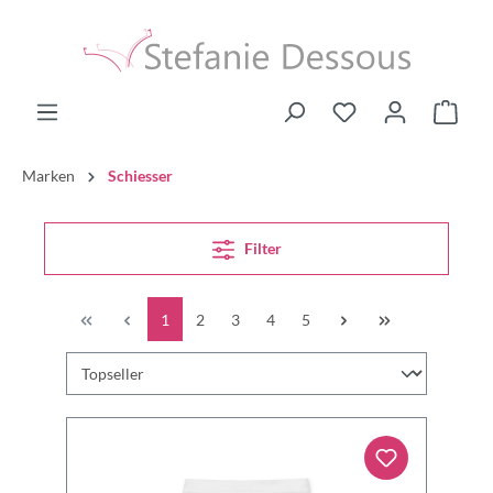
Marken
Schiesser
Filter
1
2
3
4
5