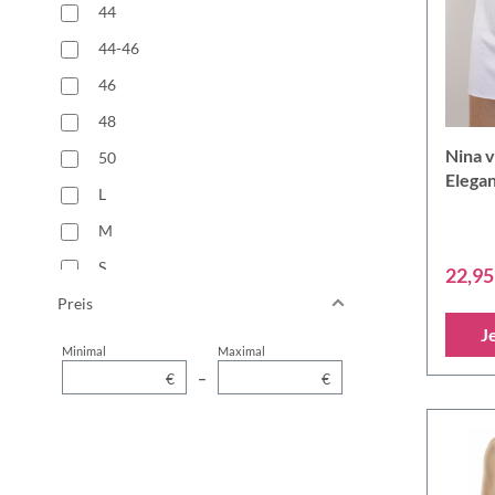
44
44-46
46
48
Nina v
50
Elega
L
Halbr
M
S
22,95
Preis
XL
J
Minimal
Maximal
€
–
€