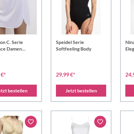
on C. Serie
Speidel Serie
Nina
nce Damen
Softfeeling Body
Ele
ock 40 cm
Hal
 €*
29,99 €*
24,
etzt bestellen
Jetzt bestellen