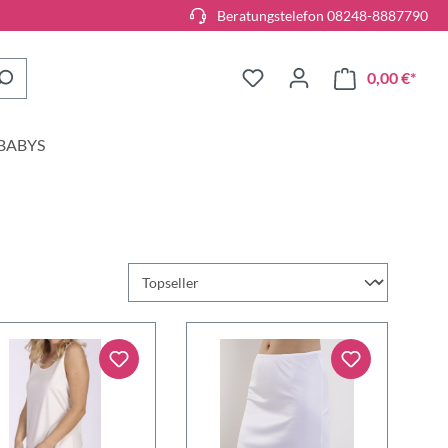
Beratungstelefon 08248-8887790
0,00 €*
BABYS