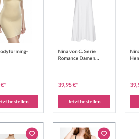
Bodyforming-
Nina von C. Serie
Nin
Romance Damen
Hem
Negligé
 €*
39,95 €*
39,
etzt bestellen
Jetzt bestellen