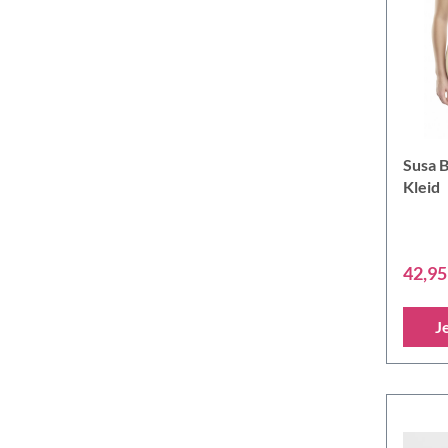
Susa 
Kleid
42,95
J