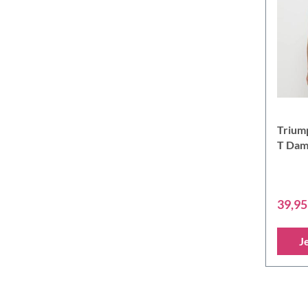
Trium
T Dam
39,95
J