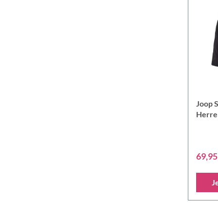
Joop 
Herre
69,95
J