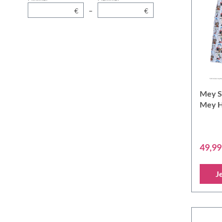
€
–
€
Mey S
Mey H
Bades
49,99
J