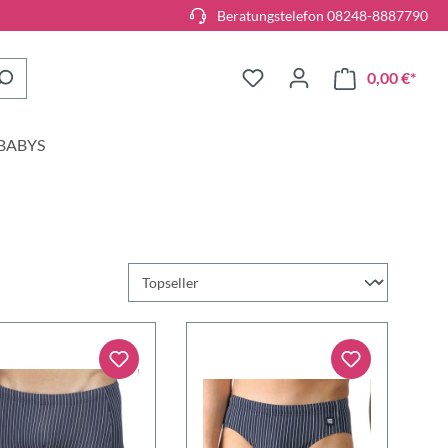
Beratungstelefon 08248-8887790
0,00 €*
BABYS