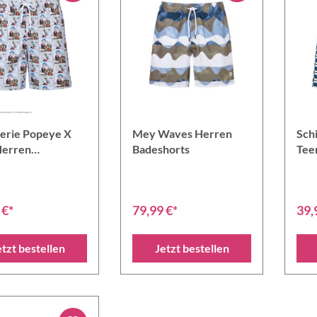
erie Popeye X
Mey Waves Herren
Sch
erren
Badeshorts
Tee
horts
Bad
 €*
79,99 €*
39,
etzt bestellen
Jetzt bestellen