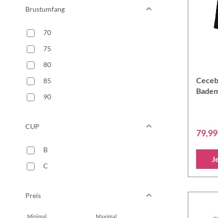
Brustumfang
6466
6870
70
7274
75
7678
80
L
Ceceb
85
M
Badem
90
S
XL
CUP
79,99
XXL
B
J
C
Preis
Minimal
Maximal