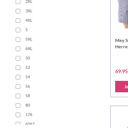
2XL
3XL
4XL
5
5XL
Mey S
Herre
6XL
50
52
69,95
54
56
J
58
80
176
6062