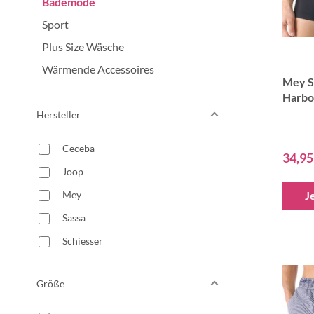
Bademode
Sport
Plus Size Wäsche
Wärmende Accessoires
Mey Se
Harbo
Bades
Hersteller
Ceceba
34,95
Joop
Mey
J
Sassa
Schiesser
Größe