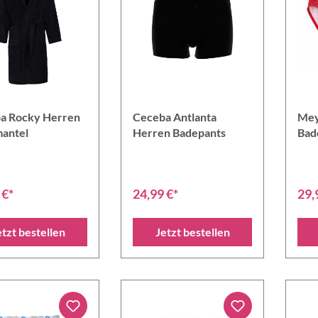
a Rocky Herren
Ceceba Antlanta
Mey
antel
Herren Badepants
Bad
 €*
24,99 €*
29,
etzt bestellen
Jetzt bestellen