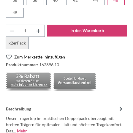
36
38
40
42
44
46
48
In den Warenkorb
x2erPack
Zum Merkzettel hinzufügen
Produktnummer:
162896.10
Beschreibung
Unser Trägertop im praktischen Doppelpack überzeugt mit
breiten Trägern für optimalen Halt und höchsten Tragekomfort.
Das…
Mehr