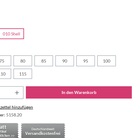
010 Shell
75
80
85
90
95
100
110
115
In den Warenkorb
ettel hinzufügen
er:
5158.20