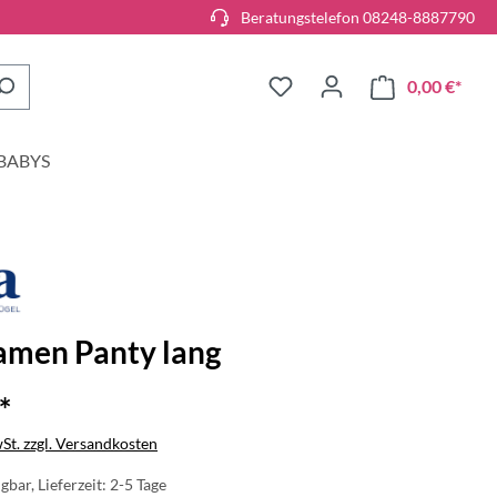
Beratungstelefon 08248-8887790
0,00 €*
BABYS
amen Panty lang
*
wSt. zzgl. Versandkosten
gbar, Lieferzeit: 2-5 Tage