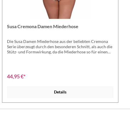
Susa Cremona Damen Miederhose
Die Susa Damen Miederhose aus der beliebten Cremona
Serie überzeugt durch den besonderen Schnitt, als auch die
Stütz- und Formwirkung, da die Miederhose so für einen
wunderbaren Shaping-Effekt und besten Komfort.
Außerdem sorgt die Materialkomposition für ein optimales
Trageerlebnis, da sich die Hose äußerst sanft auf die Haut
aufliegt.Wer die Susa Damen Miederhose einmal getragen
44,95 €*
hat, möchte sie nicht mehr missen - überzeuge Dich
selbst!Miederhose taillenhoch aus der Serie Cremona.
Perfekter Tragekomfort durch Mikrofaser und einem
Details
gefüttertem Schritt. Miederhose vorne mit netzartigem
Futterstoff unterlegt. Optimaler Halt durch stärkere
Formkraft. Material: 66% Polyamid, 34% Elastan