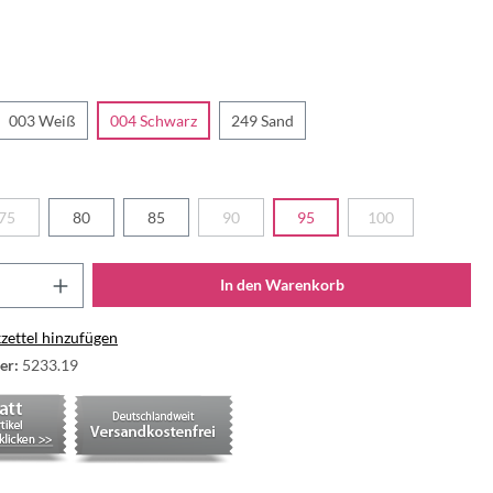
003 Weiß
004 Schwarz
249 Sand
75
80
85
90
95
100
In den Warenkorb
ettel hinzufügen
er:
5233.19