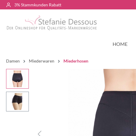
3% Stammkunden Rabatt
HOME
Damen
Miederwaren
Miederhosen