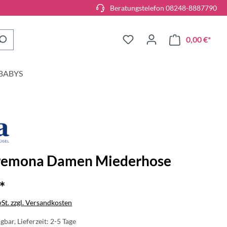
Beratungstelefon 08248-8887790
0,00 €*
BABYS
remona Damen Miederhose
*
wSt. zzgl. Versandkosten
gbar, Lieferzeit: 2-5 Tage