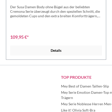
Der Susa Damen Body ohne Bügel aus der beliebten
Cremona Serie überzeugt durch den speziellen Schnitt, die
gemoldeten Cups und den extra breiten Komfortträgern,
wodurch der Body für einen optimalen Sitz und besten
Komfort sorgt. Außerdem sorgt die Materialkomposition
für ein äußerst angenehmes Gefühl auf der Haut und bietet
somit ein wunderbares Trageerebnis.Wer den Susa Damen
109,95 €*
Body einmal getragen hat, möchte ihn nicht mehr missen -
überzeuge Dich selbst!Body sorgt für eine spitzen Figur.
Perfekt unter eng anliegender Kleidung - nichts zeichnet
Details
ab. Mit optimaler Passform und hohem Tragekomfort.
Material: 68% Polyamid, 32% Elastan
TOP PRODUKTE
Mey Best of Damen Taillen-Slip
Mey Serie Emotion Damen-Top mi
Trägern
Mey Serie Noblesse Herren Men-
Like it! Olivia Soft-Bra