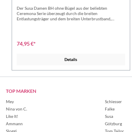
Der Susa Damen BH ohne Bügel aus der beliebten
Ceremona Serie überzeugt durch die breiten
Entlastungsträger und dem breiten Unterbrustband,
welche für besten Halt und somit für ein wunderbares
Trageerlebnis sorgen. Außerdem ist der BH äußerst
schlicht und kompakt designt und ist so besonders für den
Alltag bestens geeignet.Wer den Susa Damen BH einmal
74,95 €*
getragen hat, möchte ihn nicht mehr missen - überzeuge
Dich selbst! Bügelloser gemoldeter BH. BH mit nahtlos
vorgeformten Cups. Verstellbare bequeme Träger für sehr
Details
guten Halt. Häckchenverschluss am Rücken. Material: 65%
Polyamid, 28% Elasthan, 7% Polyester
TOP MARKEN
Mey
Schiesser
Nina von C.
Falke
Like It!
Susa
Ammann
Götzburg
Sloggi
Tom Tailor