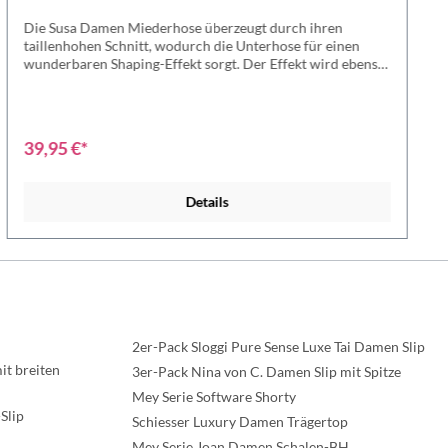
Die Susa Damen Miederhose überzeugt durch ihren
taillenhohen Schnitt, wodurch die Unterhose für einen
wunderbaren Shaping-Effekt sorgt. Der Effekt wird ebenso
durch die verstärkte Bauchpartie, sowie die elastischen
Abschlüsse an Bund und Beine unterstützt. Außerdem
sorgt die Materialkomposition für ein wunderbares Gefühl
auf der Haut.Wer die Susa Damen Miederhose einmal
39,95 €*
getragen hat, möchte sie nicht mehr missen - überzeuge
Dich selsbst!Miederhose formt eine schöne Silhouette.
Perfekt unter eng anliegender Kleidung - flache Nähte und
Details
Abschlüsse. Miederhose mit dreieckigen Einsätzen.
Material: 80% Polyamid, 20% Elasthan
2er-Pack Sloggi Pure Sense Luxe Tai Damen Slip
t breiten
3er-Pack Nina von C. Damen Slip mit Spitze
Mey Serie Software Shorty
Slip
Schiesser Luxury Damen Trägertop
Mey Serie Joan Damen Schalen-BH