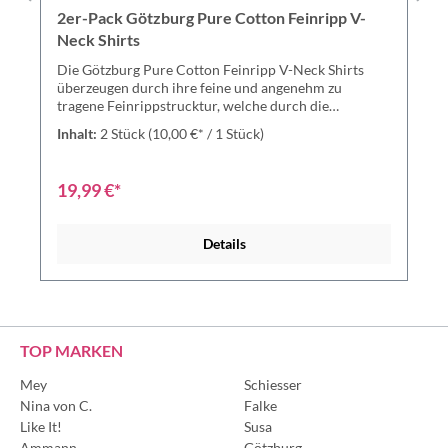
2er-Pack Götzburg Pure Cotton Feinripp V-
Neck Shirts
Die Götzburg Pure Cotton Feinripp V-Neck Shirts
überzeugen durch ihre feine und angenehm zu
tragene Feinrippstrucktur, welche durch die
Baumwolle für ein super angenehmes Tragegefühl
Inhalt:
2 Stück
(10,00 €* / 1 Stück)
sorgt. Außerdem ist das T-Shirt mit dem V-Ausschnitt
körpernah geschnitten und schmiegt sich so
wunderbar und sanft dem Körper anWer die
19,99 €*
Götzburg Pure Cotton Reinripp V-Neck Shirts einmal
getragen hat, möchte sie nicht mehr missen -
überzeuge Dich selbst! Feinripp Shirt mit V-
Details
Ausschnitt ist besonders strapazierfähig und
hautfreundlich. Die Serie Pure Cotton überzeugt
durch 100 % Baumwollanteil. Shirt in gewohnter
Götzburg Qualität.Runum hervorragender
Tragekomfort. Material: 100% Baumwolle
TOP MARKEN
Mey
Schiesser
Nina von C.
Falke
Like It!
Susa
Ammann
Götzburg