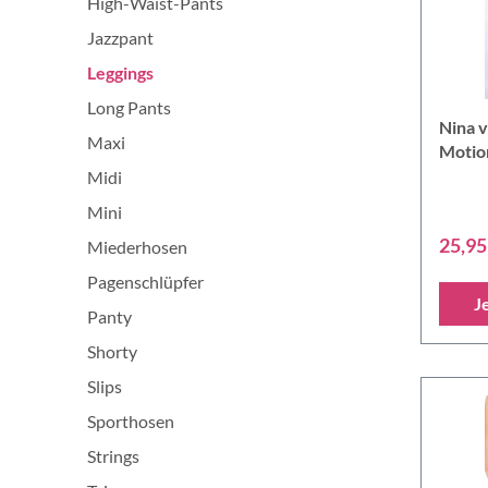
High-Waist-Pants
Jazzpant
Leggings
Long Pants
Nina v
Maxi
Motio
Leggi
Midi
Mini
25,95
Miederhosen
Pagenschlüpfer
J
Panty
Shorty
Slips
Sporthosen
Strings