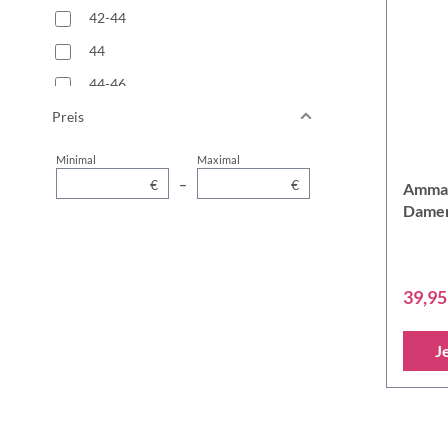
42-44
44
44-46
Preis
46
46-48
Minimal
Maximal
48
€
–
€
Amman
Damen
50
68
72
39,95
76
80
J
84
88
L