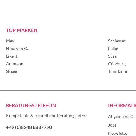
M
S
XL
TOP MARKEN
XXL
Mey
Schiesser
Nina von C.
Falke
Like It!
Susa
Ammann
Götzburg
Sloggi
Tom Tailor
BERATUNGSTELEFON
INFORMAT
Kompetente & freundliche Beratung unter:
Allgemeine Gu
Jobs
+49 (0)8248 8887790
Newsletter