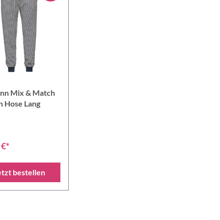
n Mix & Match
 Hose Lang
 €*
etzt bestellen