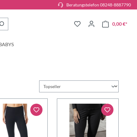
Beratungstelefon 08248-8887790
0,00 €*
BABYS