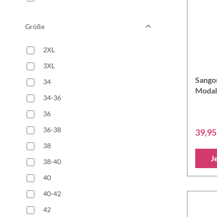
Größe
2XL
3XL
Sango
34
Modal
34-36
lang
36
36-38
39,95
38
J
38-40
40
40-42
42