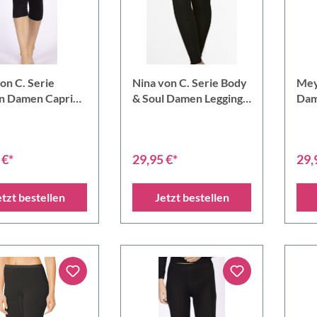
on C. Serie
Nina von C. Serie Body
Mey
n Damen Capri
& Soul Damen Leggings
Dam
ngs
lang
 €*
29,95 €*
29,
etzt bestellen
Jetzt bestellen