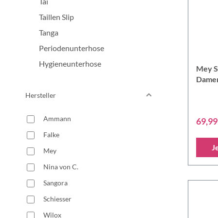
Tai
Taillen Slip
Tanga
Periodenunterhose
Hygieneunterhose
Mey S
Damen
Hersteller
Ammann
69,99
Falke
J
Mey
Nina von C.
Sangora
Schiesser
Wilox