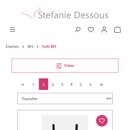
Damen
BH
Soft BH
Filter
1
2
3
4
5