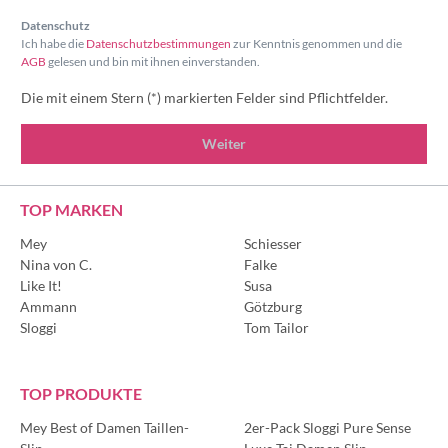
Datenschutz
Ich habe die
Datenschutzbestimmungen
zur Kenntnis genommen und die
AGB
gelesen und bin mit ihnen einverstanden.
Die mit einem Stern (*) markierten Felder sind Pflichtfelder.
Weiter
TOP MARKEN
Mey
Schiesser
Nina von C.
Falke
Like It!
Susa
Ammann
Götzburg
Sloggi
Tom Tailor
TOP PRODUKTE
Mey Best of Damen Taillen-
2er-Pack Sloggi Pure Sense