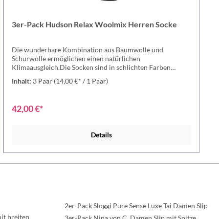
3er-Pack Hudson Relax Woolmix Herren Socke
Die wunderbare Kombination aus Baumwolle und
Schurwolle ermöglichen einen natürlichen
Klimaausgleich.Die Socken sind in schlichten Farben
erhältlich und sind perfekt für jeden Anlassg geeignet.Die
Inhalt:
3 Paar
(14,00 €* / 1 Paar)
Socken wurden mit viel Leidenschaft und Kreativität von
dem Huson-Team produziert und designt.Grobgestrickte
Socke die durch die Kombination von Baumwolle und
42,00 €*
Schurwolle für einen natürlichen Klimaausgleich sorgt.
Durch den druckfreien Relax-Komfortbund ist die Socke
sehr bequem. Die Socke ist an Spitze und Ferse verstärkt
Details
und besitzt eine handgekettelte, flache Zehennaht.In
bekannter Hudson-Qualität. Material: 53% Baumwoll, 42%
Schurwolle, 4% Polyamid, 1% Elastan
2er-Pack Sloggi Pure Sense Luxe Tai Damen Slip
t breiten
3er-Pack Nina von C. Damen Slip mit Spitze