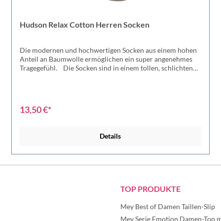
Hudson Relax Cotton Herren Socken
Die modernen und hochwertigen Socken aus einem hohen
Anteil an Baumwolle ermöglichen ein super angenehmes
Tragegefühl. Die Socken sind in einem tollen, schlichten
Design und Farben erhältlich - perfekt für jeden Anlass
geeignet. Die Socken wurden mit viel Leidenschaft und
Kreativität von den Hudson-Team designt und produziert.
Grobgestrickte Socke besitzen einen hohen Anteil an
13,50 €*
Baumwolle. Durch den druckfreien Relax-Komfortbund ist
die Socke sehr bequem. Die Socke ist in den
Belastungszonen partiell verstärkt.Sie besitzt eine
Details
handgekettelte, flache Zehennaht für extra Tragekomfort.In
bekannter Hudson-Qualität. Material: 97% Baumwolle, 3%
Elasthan
TOP PRODUKTE
Mey Best of Damen Taillen-Slip
Mey Serie Emotion Damen-Top mi