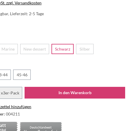
wSt. zzgl. Versandkosten
gbar, Lieferzeit: 2-5 Tage
Marine
New dessert
Schwarz
Silber
3-44
45-46
In den Warenkorb
x3er-Pack
ettel hinzufügen
er:
004211