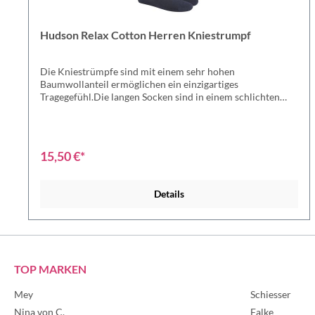
Hudson Relax Cotton Herren Kniestrumpf
Die Kniestrümpfe sind mit einem sehr hohen
Baumwollanteil ermöglichen ein einzigartiges
Tragegefühl.Die langen Socken sind in einem schlichten
Design und Farben erhältlich - perfekt für jeden Anlass
geeignet.Die Kniestrümpfe wurden mit viel Leidenschaft
und Kreativität von dem Hudson-Team designt und
produziert.Grobgestrickter Kniestrumpf besitzen einen
15,50 €*
hohen Anteil an Baumwolle. Durch den druckfreien Relax-
Komfortbund ist die Socke sehr bequem. Der Kniestrumpf
ist in den Belastungszonen partiell verstärkt und besitzt
Details
eine handgekettelte, flache Zehennaht.In bekannter
Hudson-Qualität. Material: 97% Baumwoll, 3% Elastan
TOP MARKEN
Mey
Schiesser
Nina von C.
Falke