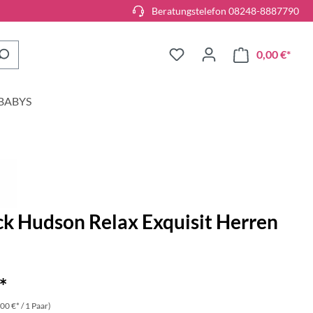
Beratungstelefon 08248-8887790
0,00 €*
BABYS
ck Hudson Relax Exquisit Herren
*
00 €* / 1 Paar)