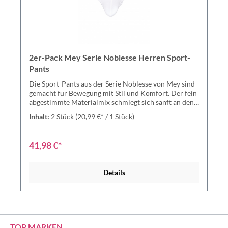
2er-Pack Mey Serie Noblesse Herren Sport-
Pants
Die Sport-Pants aus der Serie Noblesse von Mey sind
gemacht für Bewegung mit Stil und Komfort. Der fein
abgestimmte Materialmix schmiegt sich sanft an den
Körper und bietet maximale Flexibilität – ohne Druck,
Inhalt:
2 Stück
(20,99 €* / 1 Stück)
ohne Kompromisse. Der weiche Bund sitzt angenehm,
während das atmungsaktive Gewebe für ein frisches
Tragegefühl sorgt. Ob im Alltag, beim Sport oder zum
41,98 €*
Entspannen – diese Pants bieten Halt, Leichtigkeit und
ein Höchstmaß an Tragekomfort. Für einen
souveränen Auftritt in jeder Situation. Ihre Vorteile
Details
auf einen Blick: ✔ Elastischer Bund für angenehmen
Sitz ohne Einschneiden ✔ Hautfreundlich mit seidiger
Haptik ✔ Klimaregulierend und atmungsaktiv – ideal
für aktive Tage ✔ Körpernaher Schnitt mit viel
Bewegungsfreiheit ✔ Pflegeleicht, formtreu und
langlebig Material: 100 % Baumwolle
TOP MARKEN