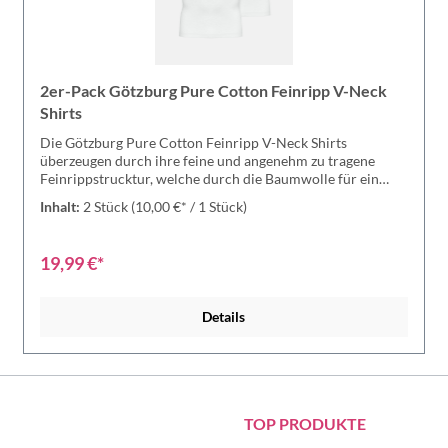
2er-Pack Götzburg Pure Cotton Feinripp V-Neck
Shirts
Die Götzburg Pure Cotton Feinripp V-Neck Shirts
überzeugen durch ihre feine und angenehm zu tragene
Feinrippstrucktur, welche durch die Baumwolle für ein
super angenehmes Tragegefühl sorgt. Außerdem ist das T-
Inhalt:
2 Stück
(10,00 €* / 1 Stück)
Shirt mit dem V-Ausschnitt körpernah geschnitten und
schmiegt sich so wunderbar und sanft dem Körper anWer
die Götzburg Pure Cotton Reinripp V-Neck Shirts einmal
19,99 €*
getragen hat, möchte sie nicht mehr missen - überzeuge
Dich selbst! Feinripp Shirt mit V-Ausschnitt ist besonders
strapazierfähig und hautfreundlich. Die Serie Pure Cotton
Details
überzeugt durch 100 % Baumwollanteil. Shirt in gewohnter
Götzburg Qualität.Runum hervorragender Tragekomfort.
Material: 100% Baumwolle
TOP PRODUKTE