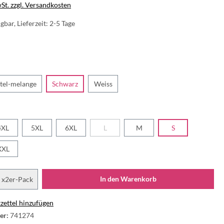
wSt. zzgl. Versandkosten
gbar, Lieferzeit: 2-5 Tage
tel-melange
Schwarz
Weiss
4XL
5XL
6XL
L
M
S
XXL
In den Warenkorb
x2er-Pack
ettel hinzufügen
er:
741274