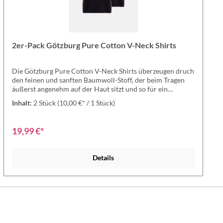
2er-Pack Götzburg Pure Cotton V-Neck Shirts
Die Götzburg Pure Cotton V-Neck Shirts überzeugen druch
den feinen und sanften Baumwoll-Stoff, der beim Tragen
äußerst angenehm auf der Haut sitzt und so für ein
wunderbares Trageerlebnis sorgt. Außerdem sind die Shirts
Inhalt:
2 Stück
(10,00 €* / 1 Stück)
körpernah, als auch mit einem V-Ausschnitt versehen und
dank den standard Farben schwarz, weiß und grau für
jeglichen Anlass optimal geeignet. Wer die Götzburg Pure
19,99 €*
Cotton V-Neck Shirts einmal getragen hat, möchte sie
nichgt mehr missen - überezuge Dich selbst! Shirt mit V-
Ausschnitt ist besonders strapazierfähig und
Details
hautfreundlich. Die Serie Pure Cotton überzeugt durch 100
% Baumwollanteil. Shirt in gewohnter Götzburg
Qualität. Äußerst guter Tragekomfort. Material: 100%
Baumwolle