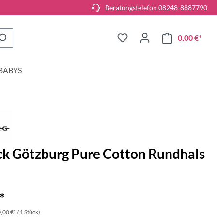
Beratungstelefon 08248-8887790
0,00 €*
BABYS
ck Götzburg Pure Cotton Rundhals
*
,00 €* / 1 Stück)