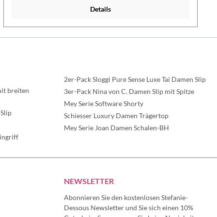
figurbetonten Outfits rundum sicher und frei fühlen
Details
möchten.Gönnen Sie sich Wäsche, die Sie kaum spüren –
aber den ganzen Tag genießen:✓ Damen Hipster von
Triumph✓ Aus der Serie Everyday Body Make-Up Soft
Touch✓ Weiche Qualität mit Second-Skin-Gefühl✓
Bequemer Hüftschnitt mit angenehmer Passform✓ Glatte,
cleane Optik unter Kleidung✓ Nahtlose Verarbeitung für
ein unsichtbares Tragegefühl✓ Kein Einschneiden, kein
störendes Abzeichnen✓ Ideal unter engen Hosen, Kleidern
2er-Pack Sloggi Pure Sense Luxe Tai Damen Slip
und Röcken✓ Angenehm elastisch für optimale
t breiten
Bewegungsfreiheit✓ Perfekt für Alltag, Büro und Freizeit✓
3er-Pack Nina von C. Damen Slip mit Spitze
Femininer Komfort für jeden
Mey Serie Software Shorty
TagMaterialzusammensetzung: 69 % Polyamid, 31 %
Slip
Schiesser Luxury Damen Trägertop
Elasthan
Mey Serie Joan Damen Schalen-BH
ngriff
NEWSLETTER
Abonnieren Sie den kostenlosen Stefanie-
Dessous Newsletter und Sie sich einen 10%