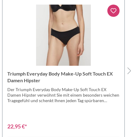
Triumph Everyday Body Make-Up Soft Touch EX
Damen Hipster
Der Triumph Everyday Body Make-Up Soft Touch EX
Damen Hipster verwöhnt Sie mit einem besonders weichen
Tragegefühl und schenkt Ihnen jeden Tag spürbaren
Komfort. Die zarte Qualität legt sich sanft wie eine zweite
Haut an Ihren Körper und sorgt für ein glattes, natürliches
Erscheinungsbild. Dank der angenehmen Hipster-Form
sitzt der Slip bequem auf der Hüfte, ohne einzuengen oder
22,95 €*
zu verrutschen. Die nahtlose Verarbeitung bleibt unter
Kleidung dezent unsichtbar – ideal, wenn Sie sich in