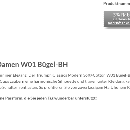
Produktnumm
n Damen W01 Bügel-BH
femininer Eleganz: Der Triumph Classics Modern Soft+Cotton W01 Bügel-B
te Cups zaubern eine harmonische Silhouette und tragen unter Kleidung
e Schultern entlasten. So profitieren Sie von zuverlässigem Halt, hohe
ine Passform, die Sie jeden Tag wunderbar unterstützt!