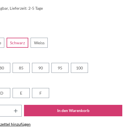
gbar, Lieferzeit: 2-5 Tage
e
Schwarz
Weiss
80
85
90
95
100
D
E
F
In den Warenkorb
ettel hinzufügen