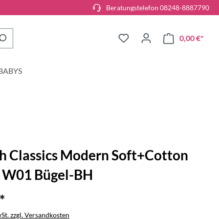
Beratungstelefon 08248-8887790
0,00 €*
BABYS
h Classics Modern Soft+Cotton
 W01 Bügel-BH
*
wSt. zzgl. Versandkosten