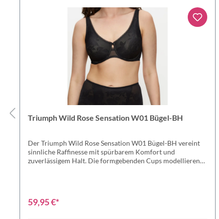
Triumph Wild Rose Sensation W01 Bügel-BH
Der Triumph Wild Rose Sensation W01 Bügel-BH vereint
sinnliche Raffinesse mit spürbarem Komfort und
zuverlässigem Halt. Die formgebenden Cups modellieren
eine natürlich schöne Silhouette, während feine florale
Spitze Ihrem Look eine elegante, feminine Note verleiht.
Die integrierten Bügel sorgen für optimalen Support, ohne
einzuengen, und die weichen Materialien schmiegen sich
59,95 €*
sanft an Ihre Haut. So begleitet Sie dieses Modell stilvoll
durch den Tag und schenkt Ihnen ein rundum sicheres,