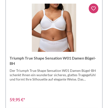
Triumph True Shape Sensation W01 Damen Bügel-
BH
Der Triumph True Shape Sensation W01 Damen Bügel-BH
schenkt Ihnen ein wunderbar sicheres, glattes Tragegefühl
und formt Ihre Silhouette auf elegante Weise. Das
innovative Jersey-Material liegt angenehm weich auf der
Haut und unterstützt die Brust auch ohne Polsterung sanft.
Als Minimizer-BH reduziert er das Brustvolumen optisch
um eine Cup-Größe, während der komfortable Bügel
59,95 €*
zuverlässigen Halt und natürliche Bewegungsfreiheit
bietet. So fühlen Sie sich den ganzen Tag gepflegt, feminin