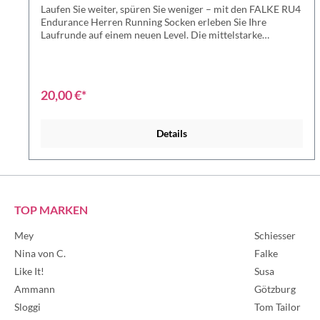
Laufen Sie weiter, spüren Sie weniger – mit den FALKE RU4
Endurance Herren Running Socken erleben Sie Ihre
Laufrunde auf einem neuen Level. Die mittelstarke
Polsterung schützt gezielt Ihre stark beanspruchten Zonen,
reduziert Druckstellen und beugt Blasenbildung vor.
Gleichzeitig sorgt das atmungsaktive Material für ein
angenehmes Fußklima – auch bei langen Läufen. Perfekt
20,00 €*
für ambitionierte Läufer, die Komfort und Leistung
vereinen möchten. Ihre Vorteile auf einen Blick´: ✔️
Mittlere Polsterung für gezielten Schutz und Dämpfung ✔️
Details
Reduzierung von Druckstellen und Blasenbildung ✔️
Optimales Feuchtigkeitsmanagement für trockene Füße ✔️
Ergonomische Passform für präzisen Sitz ✔️ Ideal für
ambitioniertes Training und lange Distanzen Material: 40%
Baumwolle, 40% Polyamid, 20% Polypropylen
TOP MARKEN
Mey
Schiesser
Nina von C.
Falke
Like It!
Susa
Ammann
Götzburg
Sloggi
Tom Tailor