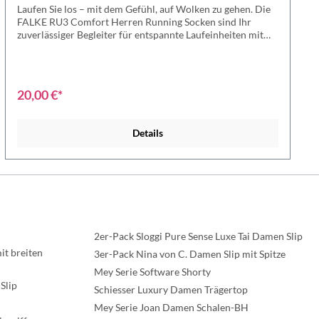
Laufen Sie los – mit dem Gefühl, auf Wolken zu gehen. Die
FALKE RU3 Comfort Herren Running Socken sind Ihr
zuverlässiger Begleiter für entspannte Laufeinheiten mit
maximalem Komfort. Die extra starke Polsterung schützt
vor Druckstellen und Blasen, während der atmungsaktive
Materialmix für ein ausgeglichenes Fußklima sorgt. Egal ob
Anfänger oder Genussläufer – mit diesen Socken genießen
20,00 €*
Sie jeden Schritt und schonen gleichzeitig Gelenke und
Muskulatur. Ihre Vorteile auf einen Blick: ✔️ Extra starke
Polsterung für maximale Dämpfung ✔️ Hoher Schutz vor
Details
Blasen und Reibung ✔️ Feuchtigkeitsregulierend für
trockene, frische Füße ✔️ Ergonomische Passform
(links/rechts) für optimalen Halt ✔️ Besonders geeignet für
lange und entspannte Laufstrecken Material: 40%
Polypropylen, 25% Lyocell, 23% Polyamid, 10% Polyester,
2% Elasthan
2er-Pack Sloggi Pure Sense Luxe Tai Damen Slip
t breiten
3er-Pack Nina von C. Damen Slip mit Spitze
Mey Serie Software Shorty
Slip
Schiesser Luxury Damen Trägertop
Mey Serie Joan Damen Schalen-BH