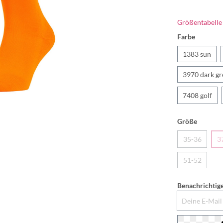
Größentabelle
Farbe
1383 sun
3970 dark gr
7408 golf
Größe
35-36
3
51-52
Benachrichtige
Deine E-Mail