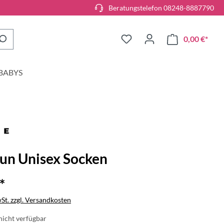
Beratungstelefon 08248-8887790
0,00 €*
BABYS
Run Unisex Socken
*
wSt. zzgl. Versandkosten
icht verfügbar