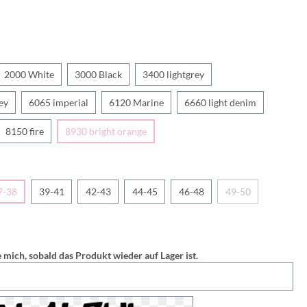
2000 White
3000 Black
3400 lightgrey
ey
6065 imperial
6120 Marine
6660 light denim
8150 fire
8930 bright orange
7-38
39-41
42-43
44-45
46-48
49-50
 mich, sobald das Produkt wieder auf Lager ist.