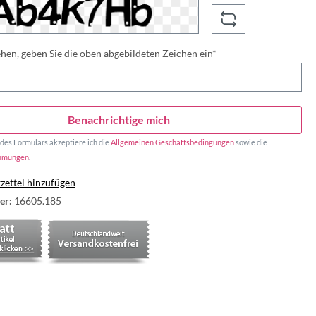
en, geben Sie die oben abgebildeten Zeichen ein*
Benachrichtige mich
es Formulars akzeptiere ich die
Allgemeinen Geschäftsbedingungen
sowie die
immungen
.
ettel hinzufügen
er:
16605.185